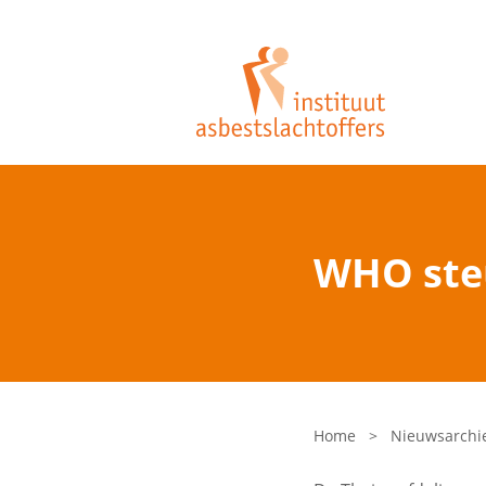
WHO ste
Home
>
Nieuwsarchi