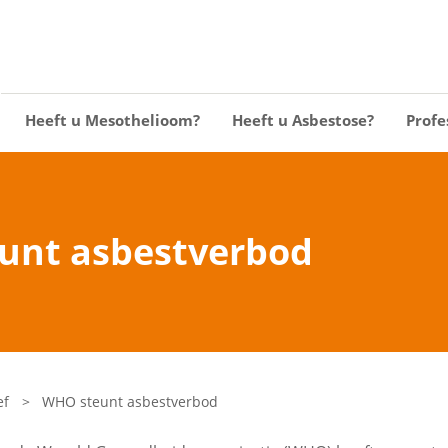
Heeft u Mesothelioom?
Heeft u Asbestose?
Profe
unt asbestverbod
ef
>
WHO steunt asbestverbod