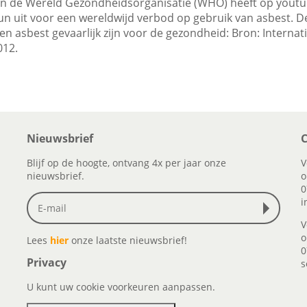
an de Wereld Gezondheidsorganisatie (WHO) heeft op youtu
un uit voor een wereldwijd verbod op gebruik van asbest. D
en asbest gevaarlijk zijn voor de gezondheid: Bron: Interna
012.
Nieuwsbrief
C
Blijf op de hoogte, ontvang 4x per jaar onze
V
nieuwsbrief.
o
0
i
V
o
Lees
hier
onze laatste nieuwsbrief!
0
Privacy
s
U kunt uw cookie voorkeuren aanpassen.