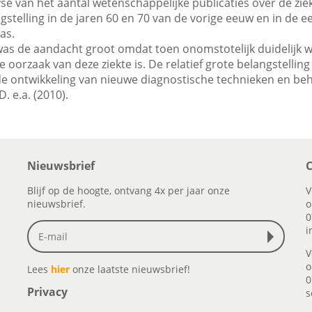
yse van het aantal wetenschappelijke publicaties over de z
ngstelling in de jaren 60 en 70 van de vorige eeuw en in de e
as.
 was de aandacht groot omdat toen onomstotelijk duidelijk 
e oorzaak van deze ziekte is. De relatief grote belangstelling
e ontwikkeling van nieuwe diagnostische technieken en be
D. e.a. (2010).
Nieuwsbrief
C
Blijf op de hoogte, ontvang 4x per jaar onze
V
nieuwsbrief.
o
0
i
V
o
Lees
hier
onze laatste nieuwsbrief!
0
Privacy
s