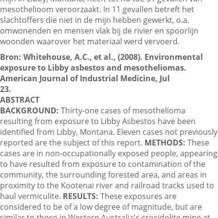
mesothelioom veroorzaakt. In 11 gevallen betreft het
slachtoffers die niet in de mijn hebben gewerkt, o.a.
omwonenden en mensen vlak bij de rivier en spoorlijn
Contactgegevens
woonden waarover het materiaal werd vervoerd.
Bron: Whitehouse, A.C., et al., (2008). Environmental
Zoeken
exposure to Libby asbestos and mesotheliomas.
American Journal of Industrial Medicine, Jul
23.
ABSTRACT
BACKGROUND:
Thirty-one cases of mesothelioma
resulting from exposure to Libby Asbestos have been
identified from Libby, Montana. Eleven cases not previously
reported are the subject of this report.
METHODS:
These
cases are in non-occupationally exposed people, appearing
to have resulted from exposure to contamination of the
community, the surrounding forested area, and areas in
proximity to the Kootenai river and railroad tracks used to
haul vermiculite.
RESULTS:
These exposures are
considered to be of a low degree of magnitude, but are
similar to those in Western Australia's crocidolite mine at