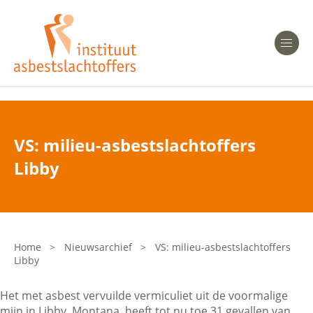
Heeft u Mesothelioom?
Men
Heeft u Asbestose?
Professionals
VS: milieu-asbestslachtoffers
Bent u arts?
Libby
Asbest en Gezondheid
Bent u werkgever of verzekeraar?
Laatste nieuws
Home
>
Nieuwsarchief
>
VS: milieu-asbestslachtoffers
Libby
Onze organisatie
Het met asbest vervuilde vermiculiet uit de voormalige
Veelgestelde vragen
mijn in Libby, Montana, heeft tot nu toe 31 gevallen van