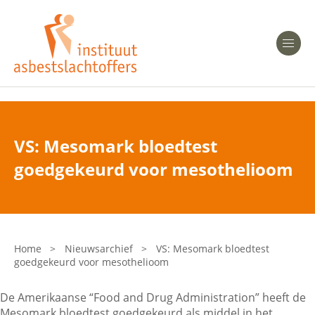
Heeft u Mesothelioom?
Men
Heeft u Asbestose?
Professionals
VS: Mesomark bloedtest
Bent u arts?
goedgekeurd voor mesothelioom
Asbest en Gezondheid
Bent u werkgever of verzekeraar?
Laatste nieuws
Home
>
Nieuwsarchief
>
VS: Mesomark bloedtest
goedgekeurd voor mesothelioom
Onze organisatie
De Amerikaanse “Food and Drug Administration” heeft de
Veelgestelde vragen
Mesomark bloedtest goedgekeurd als middel in het