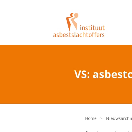
VS: asbest
Home
>
Nieuwsarchi