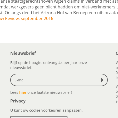
nse staatsgerechtshoven wijzen claims in verband met asbe
 omdat werkgevers geen plicht hadden om niet-werknemers
t. Onlangs deed het Arizona Hof van Beroep een uitspraak
aw Review, september 2016
Nieuwsbrief
C
Blijf op de hoogte, ontvang 4x per jaar onze
V
nieuwsbrief.
o
0
i
V
o
Lees
hier
onze laatste nieuwsbrief!
0
Privacy
s
U kunt uw cookie voorkeuren aanpassen.