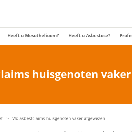
Heeft u Mesothelioom?
Heeft u Asbestose?
Profe
claims huisgenoten vake
ef
>
VS: asbestclaims huisgenoten vaker afgewezen