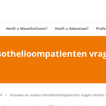
Heeft u Mesothelioom?
Heeft u Asbestose?
Profe
othelioompatienten vra
ef
>
Vrouwen en oudere mesothelioompatienten vragen minder 