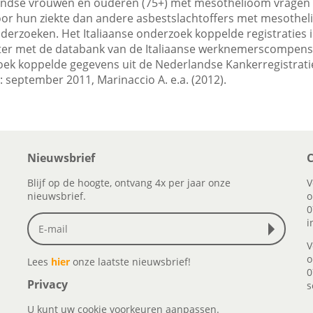
landse vrouwen en ouderen (75+) met mesothelioom vragen
r hun ziekte dan andere asbestslachtoffers met mesothelio
derzoeken. Het Italiaanse onderzoek koppelde registraties i
er met de databank van de Italiaanse werknemerscompensat
ek koppelde gegevens uit de Nederlandse Kankerregistrati
S: september 2011, Marinaccio A. e.a. (2012).
Nieuwsbrief
C
Blijf op de hoogte, ontvang 4x per jaar onze
V
nieuwsbrief.
o
0
i
V
o
Lees
hier
onze laatste nieuwsbrief!
0
Privacy
s
U kunt uw cookie voorkeuren aanpassen.