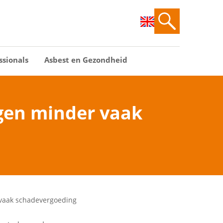
ssionals
Asbest en Gezondheid
gen minder vaak
vaak schadevergoeding