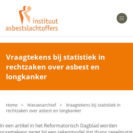
Heeft u Mesothelioom?
Men
Heeft u Asbestose?
Professionals
Vraagtekens bij statistiek in
rechtzaken over asbest en
Bent u arts?
Asbest en Gezondheid
longkanker
Bent u werkgever of verzekeraar?
Laatste nieuws
Home
>
Nieuwsarchief
>
Vraagtekens bij statistiek in
rechtzaken over asbest en longkanker
Onze organisatie
In een artikel in het Reformatorisch Dagblad worden
Veelgestelde vragen
vraagtekens gezet bij een rekenmodel dat thans regelmatig