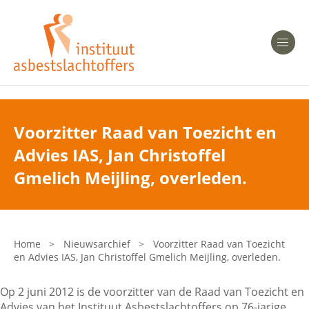
Heeft u Mesothelioom?
Men
Heeft u Asbestose?
Professionals
Voorzitter Raad van Toezicht en
Advies IAS, Jan Christoffel
Bent u arts?
Asbest en Gezondheid
Gmelich Meijling, overleden.
Bent u werkgever of verzekeraar?
Laatste nieuws
Home
>
Nieuwsarchief
>
Voorzitter Raad van Toezicht
en Advies IAS, Jan Christoffel Gmelich Meijling, overleden.
Onze organisatie
Op 2 juni 2012 is de voorzitter van de Raad van Toezicht en
Veelgestelde vragen
Advies van het Instituut Asbestslachtoffers op 76-jarige