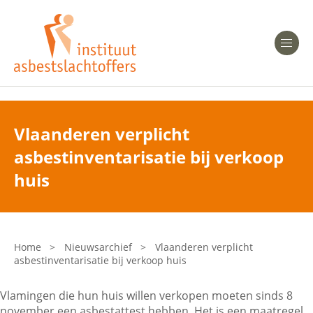
Heeft u Mesothelioom?
Men
Heeft u Asbestose?
Professionals
Vlaanderen verplicht
asbestinventarisatie bij verkoop
Bent u arts?
Asbest en Gezondheid
huis
Bent u werkgever of verzekeraar?
Laatste nieuws
Home
>
Nieuwsarchief
>
Vlaanderen verplicht
asbestinventarisatie bij verkoop huis
Onze organisatie
Vlamingen die hun huis willen verkopen moeten sinds 8
Veelgestelde vragen
november een asbestattest hebben. Het is een maatregel