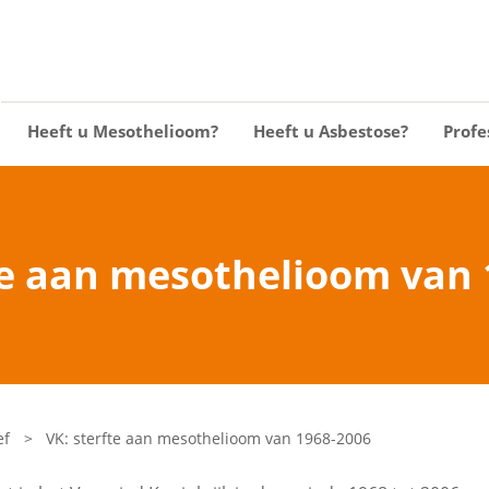
Heeft u Mesothelioom?
Heeft u Asbestose?
Profe
te aan mesothelioom van
ef
>
VK: sterfte aan mesothelioom van 1968-2006