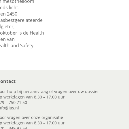
aan mesothelioom
eds licht.
 en 2450
en asbestgerelateerde
gieter,
 oktober is de Health
ken van
ealth and Safety
ontact
oor hulp bij uw aanvraag of vragen over uw dossier
p werkdagen van 8.30 – 17.00 uur
79 – 750 71 50
nfo@ias.nl
oor vragen over onze organisatie
p werkdagen van 8.30 – 17.00 uur
70 – 349 97 54