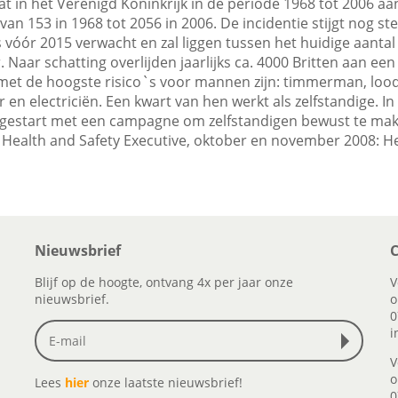
t in het Verenigd Koninkrijk in de periode 1968 tot 2006 
an 153 in 1968 tot 2056 in 2006. De incidentie stijgt nog ste
 vóór 2015 verwacht en zal liggen tussen het huidige aantal
r. Naar schatting overlijden jaarlijks ca. 4000 Britten aan e
met de hoogste risico`s voor mannen zijn: timmerman, lood
n electriciën. Een kwart van hen werkt als zelfstandige. In
e gestart met een campagne om zelfstandigen bewust te ma
: Health and Safety Executive, oktober en november 2008: H
Nieuwsbrief
C
Blijf op de hoogte, ontvang 4x per jaar onze
V
nieuwsbrief.
o
0
i
V
o
Lees
hier
onze laatste nieuwsbrief!
0