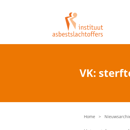
VK: sterf
Home
>
Nieuwsarchi