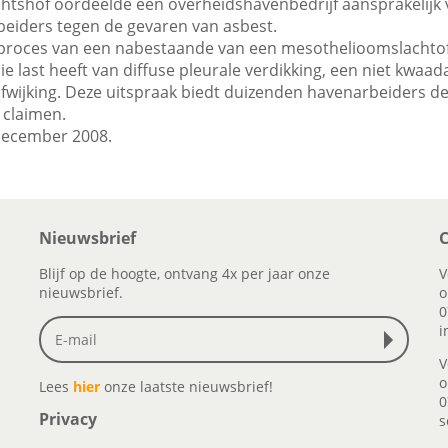
htshof oordeelde een overheidshavenbedrijf aansprakelijk 
eiders tegen de gevaren van asbest.
proces van een nabestaande van een mesothelioomslachtoff
 last heeft van diffuse pleurale verdikking, een niet kwaad
fwijking. Deze uitspraak biedt duizenden havenarbeiders de
 claimen.
 december 2008.
Nieuwsbrief
C
Blijf op de hoogte, ontvang 4x per jaar onze
V
nieuwsbrief.
o
0
i
V
o
Lees
hier
onze laatste nieuwsbrief!
0
Privacy
s