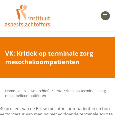
Heeft u Mesothelioom?
Men
Heeft u Asbestose?
Professionals
VK: Kritiek op terminale zorg
Bent u arts?
mesothelioompatiënten
Asbest en Gezondheid
Bent u werkgever of verzekeraar?
Laatste nieuws
Home
>
Nieuwsarchief
>
VK: Kritiek op terminale zorg
mesothelioompatiënten
Onze organisatie
40 procent van de Britse mesothelioompatienten en hun
Veelgestelde vragen
verzorgers is van mening niet voldoende terminale zorg te