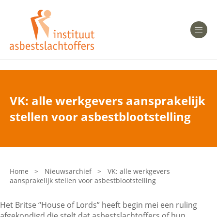
Heeft u Mesothelioom?
Men
Heeft u Asbestose?
Professionals
VK: alle werkgevers aansprakelijk
Bent u arts?
stellen voor asbestblootstelling
Asbest en Gezondheid
Bent u werkgever of verzekeraar?
Laatste nieuws
Home
>
Nieuwsarchief
>
VK: alle werkgevers
aansprakelijk stellen voor asbestblootstelling
Onze organisatie
Het Britse “House of Lords” heeft begin mei een ruling
Veelgestelde vragen
afgekondigd die stelt dat asbestslachtoffers of hun