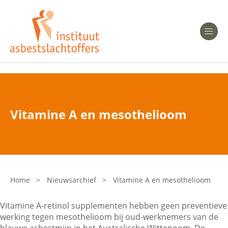
Heeft u Mesothelioom?
Men
Heeft u Asbestose?
Professionals
Vitamine A en mesothelioom
Bent u arts?
Asbest en Gezondheid
Bent u werkgever of verzekeraar?
Laatste nieuws
Home
>
Nieuwsarchief
>
Vitamine A en mesothelioom
Onze organisatie
Vitamine A-retinol supplementen hebben geen preventieve
werking tegen mesothelioom bij oud-werknemers van de
Veelgestelde vragen