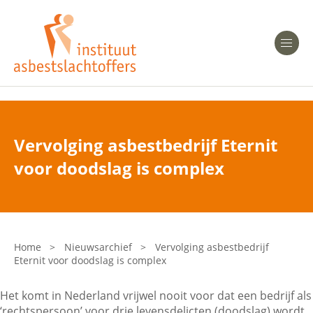
Heeft u Mesothelioom?
Men
Heeft u Asbestose?
Professionals
Vervolging asbestbedrijf Eternit
Bent u arts?
voor doodslag is complex
Asbest en Gezondheid
Bent u werkgever of verzekeraar?
Laatste nieuws
Home
>
Nieuwsarchief
>
Vervolging asbestbedrijf
Eternit voor doodslag is complex
Onze organisatie
Het komt in Nederland vrijwel nooit voor dat een bedrijf als
Veelgestelde vragen
‘rechtspersoon’ voor drie levensdelicten (doodslag) wordt