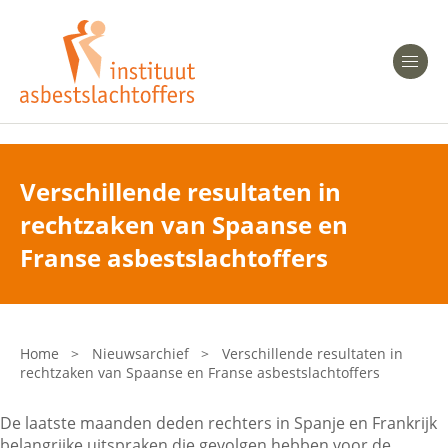
Heeft u Mesothelioom?
Men
Heeft u Asbestose?
Professionals
Verschillende resultaten in
rechtzaken van Spaanse en
Bent u arts?
Asbest en Gezondheid
Franse asbestslachtoffers
Bent u werkgever of verzekeraar?
Laatste nieuws
Home
>
Nieuwsarchief
>
Verschillende resultaten in
rechtzaken van Spaanse en Franse asbestslachtoffers
Onze organisatie
De laatste maanden deden rechters in Spanje en Frankrijk
Veelgestelde vragen
belangrijke uitspraken die gevolgen hebben voor de