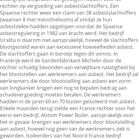
rechten op vergoeding van asbestslachtoffers. Een
Spaanse rechter wees een claim van 38 asbestslachtoffers
(waarvan 8 met mesothelioom) af omdat ze hun
Contactgegevens
asbestziekte hadden opgelopen voordat de Spaanse
asbestregulering in 1982 van kracht werd. Het bedrijf
Uralita is daarom niet aansprakelijk, hoewel de slachtoffers
Zoeken
blootgesteld waren aan excessieve hoeveelheden asbest.
De slachtoffers gaan in beroep tegen dit vonnis. In
Frankrijk werd de bandenfabrikant Michelin door de
rechter schuldig bevonden aan verwijtbare nalatigheid bij
het blootstellen van werknemers aan asbest. Het bedrijf zal
werknemers die door blootstelling aan asbest een vorm
van longkanker krijgen een nog te bepalen bedrag aan
schadevergoeding moeten betalen. De werknemers
hadden in de jaren 60 en 70 buizen geïsoleerd met asbest.
Enkele maanden terug stelde een Franse rechter voor het
eerst een bedrijf, Alstom Power Boiler, aansprakelijk voor
het in gevaar brengen van werknemers door blootstelling
aan asbest, hoewel nog geen van de werknemers ziek is
geworden. Isoleerders van het Noord Franse bedrijf