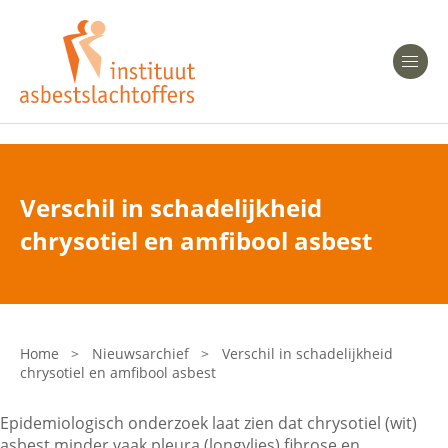
Heeft u Mesothelioom?
Men
Heeft u Asbestose?
Professionals
Verschil in schadelijkheid
Bent u arts?
chrysotiel en amfibool asbest
Asbest en Gezondheid
Bent u werkgever of verzekeraar?
Laatste nieuws
Home
>
Nieuwsarchief
>
Verschil in schadelijkheid
chrysotiel en amfibool asbest
Onze organisatie
Epidemiologisch onderzoek laat zien dat chrysotiel (wit)
Veelgestelde vragen
asbest minder vaak pleura (longvlies) fibrose en