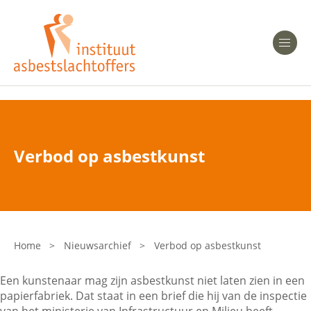
Heeft u Mesothelioom?
Men
Heeft u Asbestose?
Professionals
Verbod op asbestkunst
Bent u arts?
Asbest en Gezondheid
Bent u werkgever of verzekeraar?
Laatste nieuws
Home
>
Nieuwsarchief
>
Verbod op asbestkunst
Onze organisatie
Een kunstenaar mag zijn asbestkunst niet laten zien in een
papierfabriek. Dat staat in een brief die hij van de inspectie
Veelgestelde vragen