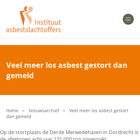
Heeft u Mesothelioom?
Men
Heeft u Asbestose?
Professionals
Veel meer los asbest gestort dan
Bent u arts?
gemeld
Asbest en Gezondheid
Bent u werkgever of verzekeraar?
Laatste nieuws
Home
>
Nieuwsarchief
>
Veel meer los asbest gestort
dan gemeld
Onze organisatie
Op de stortplaats de Derde Merwedehaven in Dordrecht is
Veelgestelde vragen
de afgelopen acht jaar 131.000 ton onverpakt