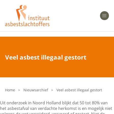
Heeft u Mesothelioom?
Men
Heeft u Asbestose?
Professionals
Veel asbest illegaal gestort
Bent u arts?
Asbest en Gezondheid
Bent u werkgever of verzekeraar?
Laatste nieuws
Home
>
Nieuwsarchief
>
Veel asbest illegaal gestort
Onze organisatie
Uit onderzoek in Noord Holland blijkt dat 50 tot 80% van
het asbestafval van verdachte herkomst is en mogelijk niet
Veelgestelde vragen