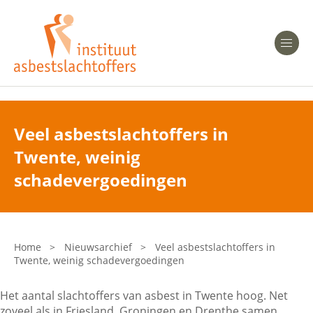
Heeft u Mesothelioom?
Men
Heeft u Asbestose?
Professionals
Veel asbestslachtoffers in
Twente, weinig
Bent u arts?
Asbest en Gezondheid
schadevergoedingen
Bent u werkgever of verzekeraar?
Laatste nieuws
Home
>
Nieuwsarchief
>
Veel asbestslachtoffers in
Twente, weinig schadevergoedingen
Onze organisatie
Het aantal slachtoffers van asbest in Twente hoog. Net
Veelgestelde vragen
zoveel als in Friesland, Groningen en Drenthe samen.