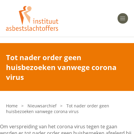
Heeft u Mesothelioom?
Men
Heeft u Asbestose?
Professionals
Tot nader order geen
huisbezoeken vanwege corona
Bent u arts?
Asbest en Gezondheid
virus
Bent u werkgever of verzekeraar?
Laatste nieuws
Home
>
Nieuwsarchief
>
Tot nader order geen
huisbezoeken vanwege corona virus
Onze organisatie
Om verspreiding van het corona virus tegen te gaan
Veelgestelde vragen
worden er tot nader order geen huisbezoeken afgelegd bij