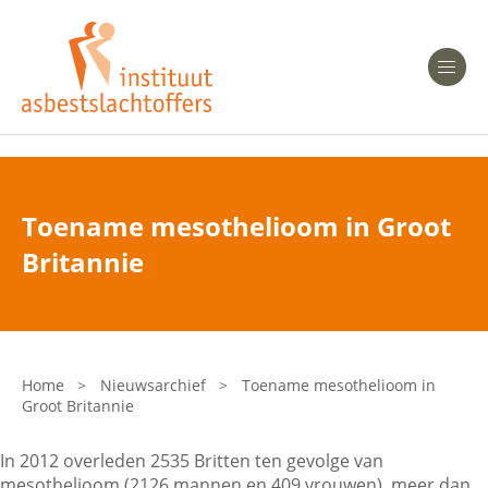
Heeft u Mesothelioom?
Men
Heeft u Asbestose?
Professionals
Toename mesothelioom in Groot
Bent u arts?
Britannie
Asbest en Gezondheid
Bent u werkgever of verzekeraar?
Laatste nieuws
Home
>
Nieuwsarchief
>
Toename mesothelioom in
Groot Britannie
Onze organisatie
In 2012 overleden 2535 Britten ten gevolge van
Veelgestelde vragen
mesothelioom (2126 mannen en 409 vrouwen), meer dan