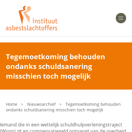
Heeft u Mesothelioom?
Men
Heeft u Asbestose?
Professionals
Tegemoetkoming behouden
ondanks schuldsanering
Bent u arts?
Asbest en Gezondheid
misschien toch mogelijk
Bent u werkgever of verzekeraar?
Laatste nieuws
Home
>
Nieuwsarchief
>
Tegemoetkoming behouden
ondanks schuldsanering misschien toch mogelijk
Onze organisatie
Iemand die in een wettelijk schuldhulpverleningstraject
Veelgestelde vragen
(Wsnp) zit en compensatiegeld ontvangt van de overheid,