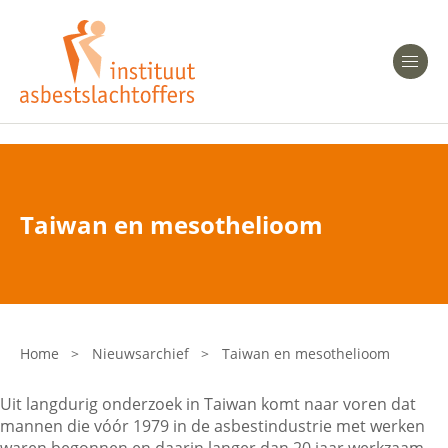
Heeft u Mesothelioom?
Men
Heeft u Asbestose?
Professionals
Taiwan en mesothelioom
Bent u arts?
Asbest en Gezondheid
Bent u werkgever of verzekeraar?
Laatste nieuws
Home
>
Nieuwsarchief
>
Taiwan en mesothelioom
Onze organisatie
Uit langdurig onderzoek in Taiwan komt naar voren dat
mannen die vóór 1979 in de asbestindustrie met werken
Veelgestelde vragen