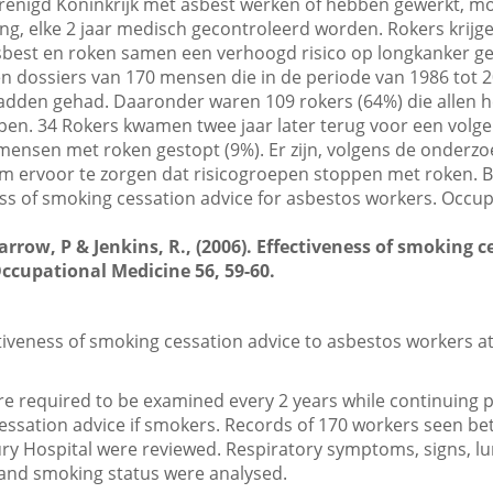
renigd Koninkrijk met asbest werken of hebben gewerkt, mo
ing, elke 2 jaar medisch gecontroleerd worden. Rokers krijg
sbest en roken samen een verhoogd risico op longkanker g
en dossiers van 170 mensen die in de periode van 1986 tot 
adden gehad. Daaronder waren 109 rokers (64%) die allen h
en. 34 Rokers kwamen twee jaar later terug voor een volge
mensen met roken gestopt (9%). Er zijn, volgens de onderz
 ervoor te zorgen dat risicogroepen stoppen met roken. Br
ness of smoking cessation advice for asbestos workers. Occu
arrow, P & Jenkins, R., (2006). Effectiveness of smoking c
ccupational Medicine 56, 59-60.
tiveness of smoking cessation advice to asbestos workers at
e required to be examined every 2 years while continuing p
cessation advice if smokers. Records of 170 workers seen b
ry Hospital were reviewed. Respiratory symptoms, signs, lu
s and smoking status were analysed.