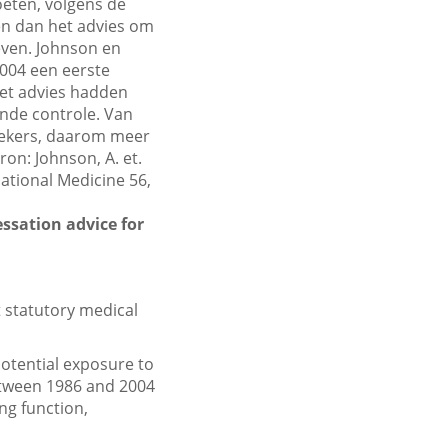
eten, volgens de
en dan het advies om
even. Johnson en
2004 een eerste
et advies hadden
nde controle. Van
oekers, daarom meer
on: Johnson, A. et.
pational Medicine 56,
essation advice for
 statutory medical
otential exposure to
etween 1986 and 2004
ng function,