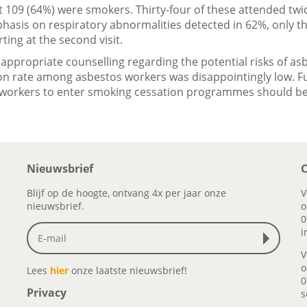
sit 109 (64%) were smokers. Thirty-four of these attended twi
phasis on respiratory abnormalities detected in 62%, only t
ting at the second visit.
appropriate counselling regarding the potential risks of a
on rate among asbestos workers was disappointingly low. F
workers to enter smoking cessation programmes should be
Nieuwsbrief
C
Blijf op de hoogte, ontvang 4x per jaar onze
V
nieuwsbrief.
o
0
i
V
o
Lees
hier
onze laatste nieuwsbrief!
0
Privacy
s