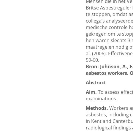
Mensen die in het Ve
Britse Asbestreguler
te stoppen, omdat a
collega’s analyseerd
medische controle h
gekregen om te stopp
hen waren slechts 3 
maatregelen nodig om
al. (2006). Effective
59-60.
Bron: Johnson, A., F
asbestos workers. O
Abstract
Aim.
To assess effec
examinations.
Methods.
Workers ar
asbestos, including 
in Kent and Canterbu
radiological finding