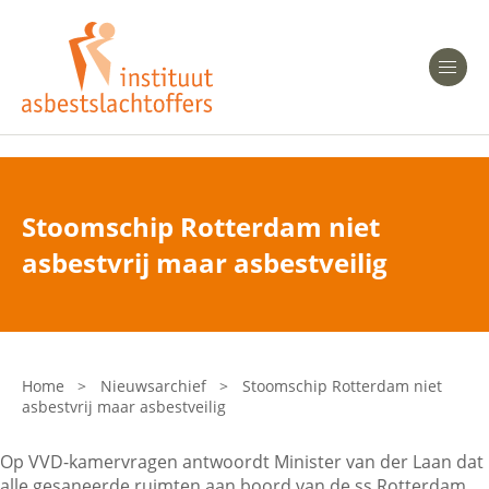
Heeft u Mesothelioom?
Men
Heeft u Asbestose?
Professionals
Stoomschip Rotterdam niet
Bent u arts?
asbestvrij maar asbestveilig
Asbest en Gezondheid
Bent u werkgever of verzekeraar?
Laatste nieuws
Home
>
Nieuwsarchief
>
Stoomschip Rotterdam niet
asbestvrij maar asbestveilig
Onze organisatie
Op VVD-kamervragen antwoordt Minister van der Laan dat
Veelgestelde vragen
alle gesaneerde ruimten aan boord van de ss Rotterdam