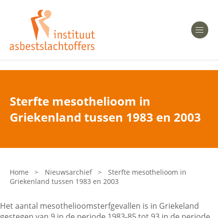
Heeft u Mesothelioom?
Men
Heeft u Asbestose?
Professionals
Sterfte mesothelioom in
Bent u arts?
Griekenland tussen 1983 en 2003
Asbest en Gezondheid
Bent u werkgever of verzekeraar?
Laatste nieuws
Home
>
Nieuwsarchief
>
Sterfte mesothelioom in
Griekenland tussen 1983 en 2003
Onze organisatie
Het aantal mesothelioomsterfgevallen is in Griekeland
Veelgestelde vragen
gestegen van 9 in de periode 1983-85 tot 93 in de periode