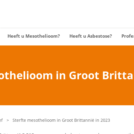
Heeft u Mesothelioom?
Heeft u Asbestose?
Profe
othelioom in Groot Britta
ef
>
Sterfte mesothelioom in Groot Brittannië in 2023