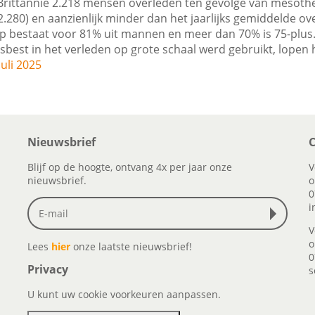
 Brittannië 2.218 mensen overleden ten gevolge van mesothel
.280) en aanzienlijk minder dan het jaarlijks gemiddelde ove
ep bestaat voor 81% uit mannen en meer dan 70% is 75-plus
best in het verleden op grote schaal werd gebruikt, lopen h
juli 2025
Nieuwsbrief
C
Blijf op de hoogte, ontvang 4x per jaar onze
V
nieuwsbrief.
o
0
i
V
o
Lees
hier
onze laatste nieuwsbrief!
0
Privacy
s
U kunt uw cookie voorkeuren aanpassen.