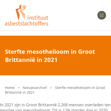
Heeft u Mesothelioom?
Men
Heeft u Asbestose?
Professionals
Sterfte mesothelioom in Groot
Bent u arts?
Brittannië in 2021
Asbest en Gezondheid
Bent u werkgever of verzekeraar?
Laatste nieuws
Home
>
Nieuwsarchief
>
Sterfte mesothelioom in Groot
Brittannië in 2021
Onze organisatie
In 2021 zijn in Groot Brittannië 2.268 mensen overleden ten
Veelgestelde vragen
gevolge van mesothelioom. Dit is 12% minder dan in 2020