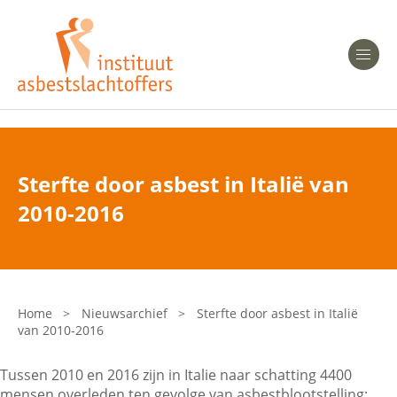
Heeft u Mesothelioom?
Men
Heeft u Asbestose?
Professionals
Sterfte door asbest in Italië van
Bent u arts?
2010-2016
Asbest en Gezondheid
Bent u werkgever of verzekeraar?
Laatste nieuws
Home
>
Nieuwsarchief
>
Sterfte door asbest in Italië
van 2010-2016
Onze organisatie
Tussen 2010 en 2016 zijn in Italie naar schatting 4400
Veelgestelde vragen
mensen overleden ten gevolge van asbestblootstelling;