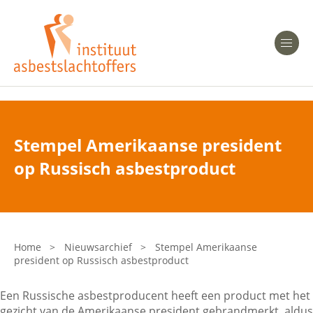
Heeft u Mesothelioom?
Men
Heeft u Asbestose?
Professionals
Stempel Amerikaanse president
Bent u arts?
op Russisch asbestproduct
Asbest en Gezondheid
Bent u werkgever of verzekeraar?
Laatste nieuws
Home
>
Nieuwsarchief
>
Stempel Amerikaanse
president op Russisch asbestproduct
Onze organisatie
Een Russische asbestproducent heeft een product met het
Veelgestelde vragen
gezicht van de Amerikaanse president gebrandmerkt, aldus