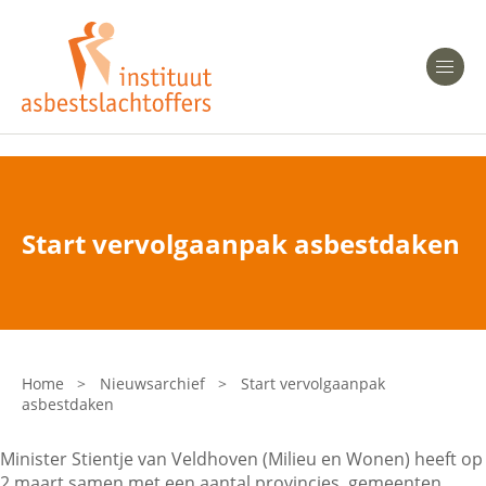
Heeft u Mesothelioom?
Men
Heeft u Asbestose?
Professionals
Start vervolgaanpak asbestdaken
Bent u arts?
Asbest en Gezondheid
Bent u werkgever of verzekeraar?
Laatste nieuws
Home
>
Nieuwsarchief
>
Start vervolgaanpak
asbestdaken
Onze organisatie
Minister Stientje van Veldhoven (Milieu en Wonen) heeft op
Veelgestelde vragen
2 maart samen met een aantal provincies, gemeenten,