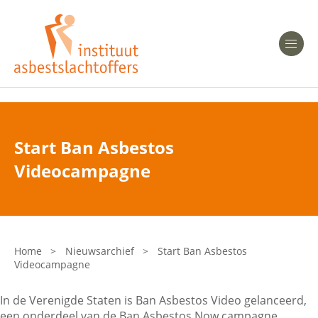
Heeft u Mesothelioom?
Men
Heeft u Asbestose?
Professionals
Start Ban Asbestos
Bent u arts?
Videocampagne
Asbest en Gezondheid
Bent u werkgever of verzekeraar?
Laatste nieuws
Home
>
Nieuwsarchief
>
Start Ban Asbestos
Videocampagne
Onze organisatie
In de Verenigde Staten is Ban Asbestos Video gelanceerd,
Veelgestelde vragen
een onderdeel van de Ban Asbestos Now campagne.