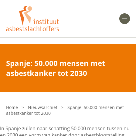
Heeft u Mesothelioom?
Men
Heeft u Asbestose?
Professionals
Spanje: 50.000 mensen met
Bent u arts?
asbestkanker tot 2030
Asbest en Gezondheid
Bent u werkgever of verzekeraar?
Laatste nieuws
Home
>
Nieuwsarchief
>
Spanje: 50.000 mensen met
asbestkanker tot 2030
Onze organisatie
In Spanje zullen naar schatting 50.000 mensen tussen nu
Veelgestelde vragen
en 2030 een vorm van kanker door asbestblootstelling