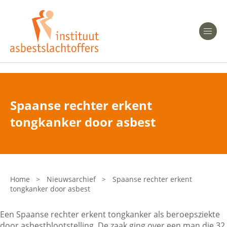
Heeft u Mesothelioom?
Men
Heeft u Asbestose?
Professionals
Spaanse rechter erkent
Bent u arts?
tongkanker door asbest
Asbest en Gezondheid
Bent u werkgever of verzekeraar?
Laatste nieuws
Home
>
Nieuwsarchief
>
Spaanse rechter erkent
tongkanker door asbest
Onze organisatie
Een Spaanse rechter erkent tongkanker als beroepsziekte
Veelgestelde vragen
door asbestblootstelling. De zaak ging over een man die 32