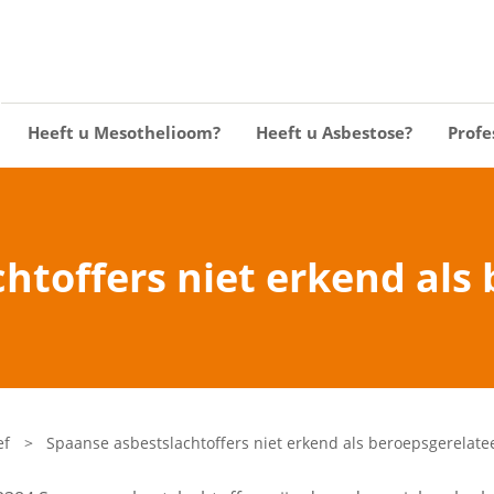
Heeft u Mesothelioom?
Heeft u Asbestose?
Profe
htoffers niet erkend als
ef
>
Spaanse asbestslachtoffers niet erkend als beroepsgerelate