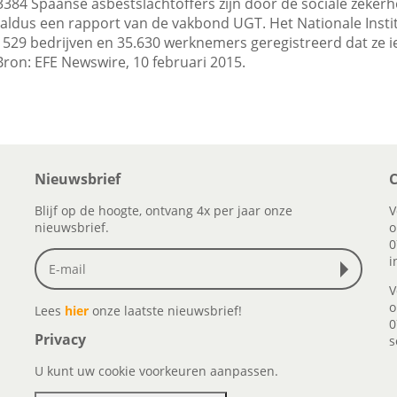
3384 Spaanse asbestslachtoffers zijn door de sociale zekerh
aldus een rapport van de vakbond UGT. Het Nationale Instit
1529 bedrijven en 35.630 werknemers geregistreerd dat ze 
Bron: EFE Newswire, 10 februari 2015.
Nieuwsbrief
C
Blijf op de hoogte, ontvang 4x per jaar onze
V
nieuwsbrief.
o
0
i
V
o
Lees
hier
onze laatste nieuwsbrief!
0
Privacy
s
U kunt uw cookie voorkeuren aanpassen.