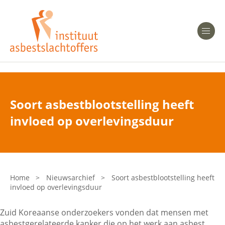
Heeft u Mesothelioom?
Men
Heeft u Asbestose?
Professionals
Soort asbestblootstelling heeft
Bent u arts?
invloed op overlevingsduur
Asbest en Gezondheid
Bent u werkgever of verzekeraar?
Laatste nieuws
Home
>
Nieuwsarchief
>
Soort asbestblootstelling heeft
invloed op overlevingsduur
Onze organisatie
Zuid Koreaanse onderzoekers vonden dat mensen met
Veelgestelde vragen
asbestgerelateerde kanker die op het werk aan asbest