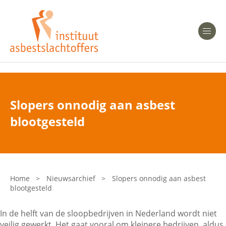
Heeft u Mesothelioom?
Men
Heeft u Asbestose?
Professionals
Slopers onnodig aan asbest
Bent u arts?
blootgesteld
Asbest en Gezondheid
Bent u werkgever of verzekeraar?
Laatste nieuws
Home
>
Nieuwsarchief
>
Slopers onnodig aan asbest
blootgesteld
Onze organisatie
In de helft van de sloopbedrijven in Nederland wordt niet
Veelgestelde vragen
veilig gewerkt. Het gaat vooral om kleinere bedrijven, aldus