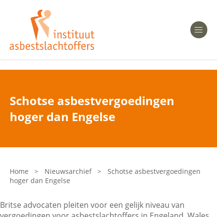
Heeft u Mesothelioom?
Men
Heeft u Asbestose?
Professionals
Schotse asbestvergoedingen
Bent u arts?
hoger dan Engelse
Asbest en Gezondheid
Bent u werkgever of verzekeraar?
Laatste nieuws
Home
>
Nieuwsarchief
>
Schotse asbestvergoedingen
hoger dan Engelse
Onze organisatie
Britse advocaten pleiten voor een gelijk niveau van
Veelgestelde vragen
vergoedingen voor asbestslachtoffers in Engeland, Wales