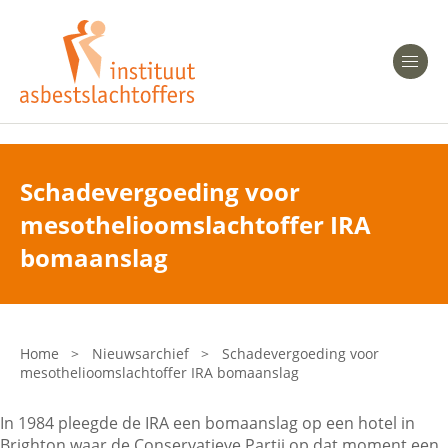
Heeft u Mesothelioom?
Men
Heeft u Asbestose?
Professionals
Schadevergoeding voor
mesothelioomslachtoffer IRA
Bent u arts?
Asbest en Gezondheid
bomaanslag
Bent u werkgever of verzekeraar?
Laatste nieuws
Home
>
Nieuwsarchief
>
Schadevergoeding voor
mesothelioomslachtoffer IRA bomaanslag
Onze organisatie
In 1984 pleegde de IRA een bomaanslag op een hotel in
Veelgestelde vragen
Brighton waar de Conservatieve Partij op dat moment een