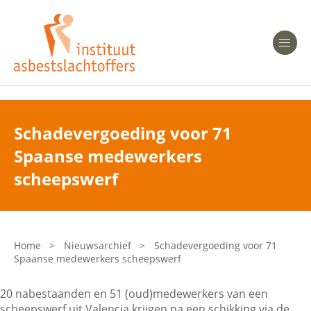
Heeft u Mesothelioom?
Men
Heeft u Asbestose?
Professionals
Schadevergoeding voor 71
Spaanse medewerkers
Bent u arts?
Asbest en Gezondheid
scheepswerf
Bent u werkgever of verzekeraar?
Laatste nieuws
Home
>
Nieuwsarchief
>
Schadevergoeding voor 71
Spaanse medewerkers scheepswerf
Onze organisatie
20 nabestaanden en 51 (oud)medewerkers van een
Veelgestelde vragen
scheepswerf uit Valencia krijgen na een schikking via de