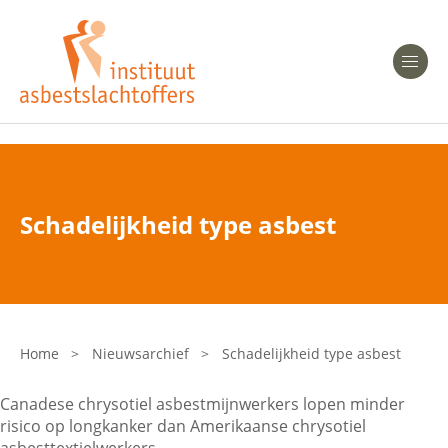
Heeft u Mesothelioom?
Men
Heeft u Asbestose?
Professionals
Schadelijkheid type asbest
Bent u arts?
Asbest en Gezondheid
Bent u werkgever of verzekeraar?
Laatste nieuws
Home
>
Nieuwsarchief
>
Schadelijkheid type asbest
Onze organisatie
Canadese chrysotiel asbestmijnwerkers lopen minder
risico op longkanker dan Amerikaanse chrysotiel
Veelgestelde vragen