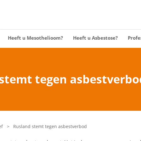
Heeft u Mesothelioom?
Heeft u Asbestose?
Profe
stemt tegen asbestverbo
ef
>
Rusland stemt tegen asbestverbod