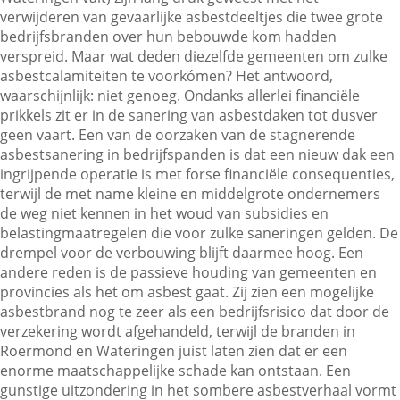
verwijderen van gevaarlijke asbestdeeltjes die twee grote
bedrijfsbranden over hun bebouwde kom hadden
verspreid. Maar wat deden diezelfde gemeenten om zulke
Contactgegevens
asbestcalamiteiten te voorkómen? Het antwoord,
waarschijnlijk: niet genoeg. Ondanks allerlei financiële
prikkels zit er in de sanering van asbestdaken tot dusver
Zoeken
geen vaart. Een van de oorzaken van de stagnerende
asbestsanering in bedrijfspanden is dat een nieuw dak een
ingrijpende operatie is met forse financiële consequenties,
terwijl de met name kleine en middelgrote ondernemers
de weg niet kennen in het woud van subsidies en
belastingmaatregelen die voor zulke saneringen gelden. De
drempel voor de verbouwing blijft daarmee hoog. Een
andere reden is de passieve houding van gemeenten en
provincies als het om asbest gaat. Zij zien een mogelijke
asbestbrand nog te zeer als een bedrijfsrisico dat door de
verzekering wordt afgehandeld, terwijl de branden in
Roermond en Wateringen juist laten zien dat er een
enorme maatschappelijke schade kan ontstaan. Een
gunstige uitzondering in het sombere asbestverhaal vormt