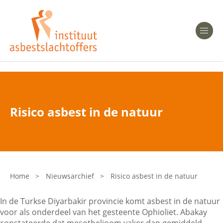
Heeft u Mesothelioom?
Men
Heeft u Asbestose?
Professionals
Risico asbest in de natuur
Bent u arts?
Asbest en Gezondheid
Bent u werkgever of verzekeraar?
Laatste nieuws
Home
>
Nieuwsarchief
>
Risico asbest in de natuur
Onze organisatie
In de Turkse Diyarbakir provincie komt asbest in de natuur
voor als onderdeel van het gesteente Ophioliet. Abakay
Veelgestelde vragen