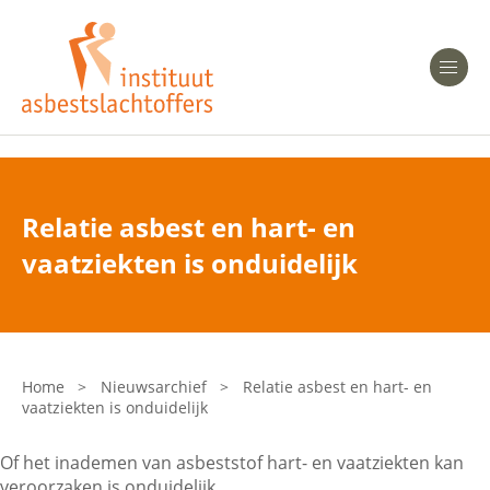
Heeft u Mesothelioom?
Men
Heeft u Asbestose?
Professionals
Relatie asbest en hart- en
Bent u arts?
vaatziekten is onduidelijk
Asbest en Gezondheid
Bent u werkgever of verzekeraar?
Laatste nieuws
Home
>
Nieuwsarchief
>
Relatie asbest en hart- en
vaatziekten is onduidelijk
Onze organisatie
Of het inademen van asbeststof hart- en vaatziekten kan
Veelgestelde vragen
veroorzaken is onduidelijk.