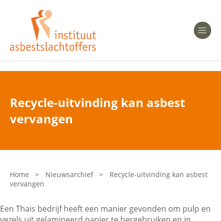
Heeft u Mesothelioom?
Men
Heeft u Asbestose?
Professionals
Recycle-uitvinding kan asbest
Bent u arts?
vervangen
Asbest en Gezondheid
Bent u werkgever of verzekeraar?
Laatste nieuws
Home
>
Nieuwsarchief
>
Recycle-uitvinding kan asbest
vervangen
Onze organisatie
Een Thais bedrijf heeft een manier gevonden om pulp en
Veelgestelde vragen
vezels uit gelamineerd papier te hergebruiken en in