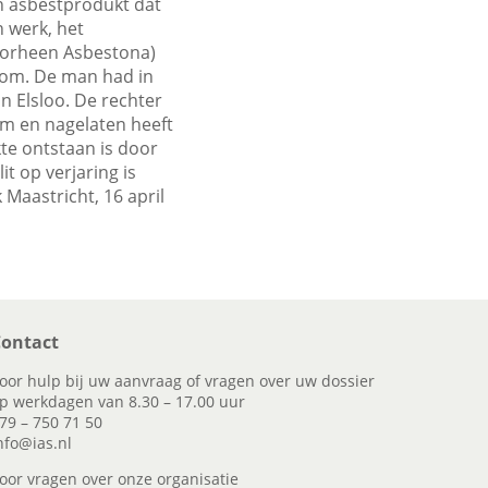
n asbestprodukt dat
n werk, het
voorheen Asbestona)
oom. De man had in
n Elsloo. De rechter
om en nagelaten heeft
te ontstaan is door
t op verjaring is
Maastricht, 16 april
ontact
oor hulp bij uw aanvraag of vragen over uw dossier
p werkdagen van 8.30 – 17.00 uur
79 – 750 71 50
nfo@ias.nl
oor vragen over onze organisatie