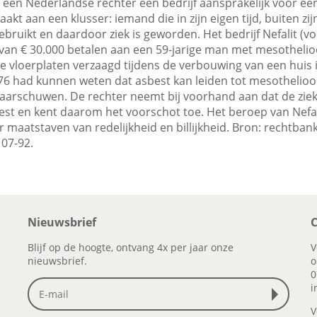
 een Nederlandse rechter een bedrijf aansprakelijk voor ee
akt aan een klusser: iemand die in zijn eigen tijd, buiten zij
bruikt en daardoor ziek is geworden. Het bedrijf Nefalit (
van € 30.000 betalen aan een 59-jarige man met mesotheli
vloerplaten verzaagd tijdens de verbouwing van een huis i
 1976 had kunnen weten dat asbest kan leiden tot mesothelio
aarschuwen. De rechter neemt bij voorhand aan dat de ziek
est en kent daarom het voorschot toe. Het beroep van Nefali
aatstaven van redelijkheid en billijkheid. Bron: rechtbank 
 07-92.
Nieuwsbrief
C
Blijf op de hoogte, ontvang 4x per jaar onze
V
nieuwsbrief.
o
0
i
V