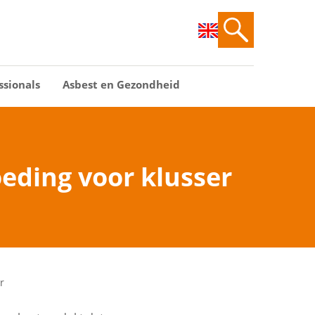
ssionals
Asbest en Gezondheid
eding voor klusser
r