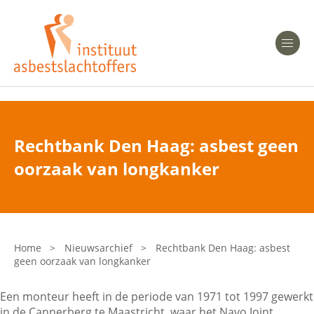
Heeft u Mesothelioom?
Men
Heeft u Asbestose?
Professionals
Rechtbank Den Haag: asbest geen
Bent u arts?
oorzaak van longkanker
Asbest en Gezondheid
Bent u werkgever of verzekeraar?
Laatste nieuws
Home
>
Nieuwsarchief
>
Rechtbank Den Haag: asbest
geen oorzaak van longkanker
Onze organisatie
Een monteur heeft in de periode van 1971 tot 1997 gewerkt
Veelgestelde vragen
in de Cannerberg te Maastricht, waar het Navo Joint